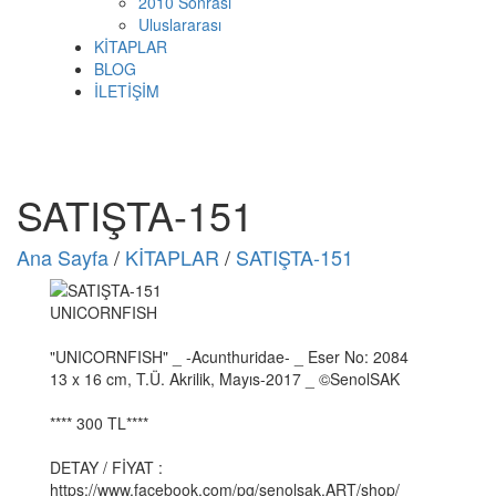
2010 Sonrası
Uluslararası
KİTAPLAR
BLOG
İLETİŞİM
SATIŞTA-151
Ana Sayfa
/
KİTAPLAR
/
SATIŞTA-151
UNICORNFISH
"UNICORNFISH" _ -Acunthuridae- _ Eser No: 2084
13 x 16 cm, T.Ü. Akrilik, Mayıs-2017 _ ©SenolSAK
**** 300 TL****
DETAY / FİYAT :
https://www.facebook.com/pg/senolsak.ART/shop/